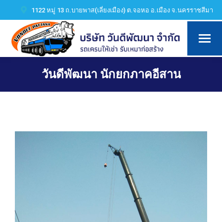
1122 หมู่ 13 ถ.บายพาส(เลี่ยงเมือง) ต.จอหอ อ.เมือง จ.นครราชสีมา
วันดีพัฒนา นักยกภาคอีสาน
You are here: