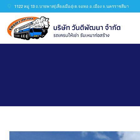
1122 หมู่ 13 ถ.บายพาส(เลี่ยงเมือง) ต.จอหอ อ.เมือง จ.นครราชสีมา