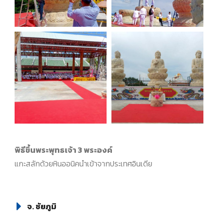
พิธีขึ้นพระพุทธเจ้า 3 พระองค์
แกะสลักด้วยหินออนิคนำเข้าจากประเทศอินเดีย
จ. ชัยภูมิ