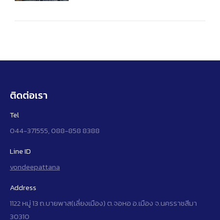
ติดต่อเรา
Tel
044-371555, 088-858 8388
Line ID
vondeepattana
Address
1122 หมู่ 13 ถ.บายพาส(เลี่ยงเมือง) ต.จอหอ อ.เมือง จ.นครราชสีมา
30310