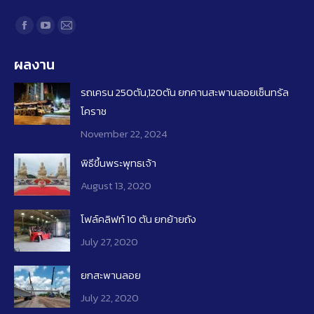
Find us on:
Facebook
YouTube
Mail
page
page
page
ผลงาน
opens
opens
opens
in
in
in
รถเครน 250ตัน,120ตัน ยกคานสะพานลอยเซ็นทรัล
new
new
new
โคราช
window
window
window
November 22, 2024
พิธีขึ้นพระพุทธเจ้า
August 13, 2020
โฟล์คลิฟท์​ 10 ​ตัน ยกย้ายถัง
July 27, 2020
ยกสะพานลอย
July 22, 2020