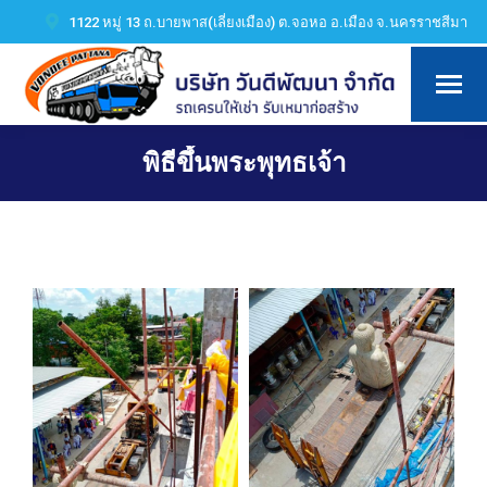
1122 หมู่ 13 ถ.บายพาส(เลี่ยงเมือง) ต.จอหอ อ.เมือง จ.นครราชสีมา
พิธีขึ้นพระพุทธเจ้า
You are here: