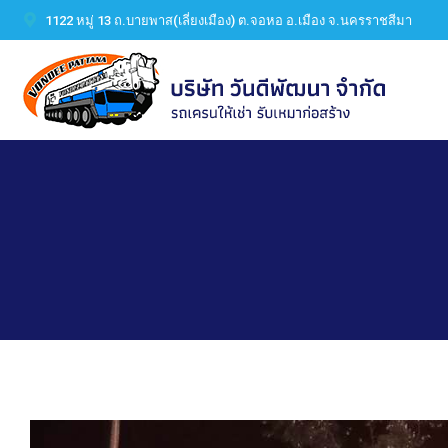
1122 หมู่ 13 ถ.บายพาส(เลี่ยงเมือง) ต.จอหอ อ.เมือง จ.นครราชสีมา