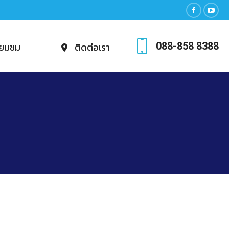
Facebook
YouT
page
page
088-858 8388
ี่ยมชม
ติดต่อเรา
opens
open
in
in
new
new
window
wind