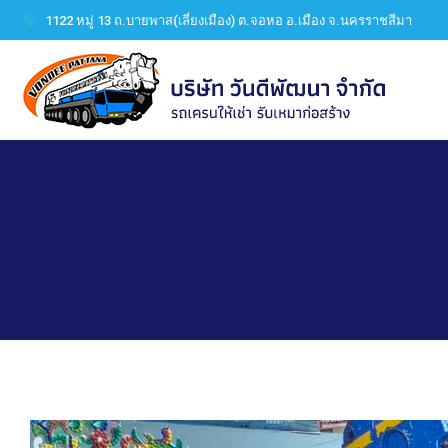
1122 หมู่ 13 ถ.บายพาส(เลี่ยงเมือง) ต.จอหอ อ.เมือง จ.นครราชสีมา