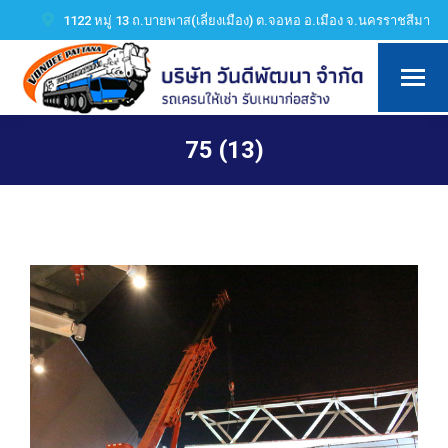
1122 หมู่ 13 ถ.บายพาส(เลี่ยงเมือง) ต.จอหอ อ.เมือง จ.นครราชสีมา
75 (13)
You are here: