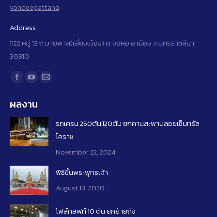
vondeepattana
Address
1122 หมู่ 13 ถ.บายพาส(เลี่ยงเมือง) ต.จอหอ อ.เมือง จ.นครราชสีมา
30310
Find us on:
Facebook
YouTube
Mail
page
page
page
ผลงาน
opens
opens
opens
in
in
in
รถเครน 250ตัน,120ตัน ยกคานสะพานลอยเซ็นทรัล
new
new
new
โคราช
window
window
window
November 22, 2024
พิธีขึ้นพระพุทธเจ้า
August 13, 2020
โฟล์คลิฟท์​ 10 ​ตัน ยกย้ายถัง