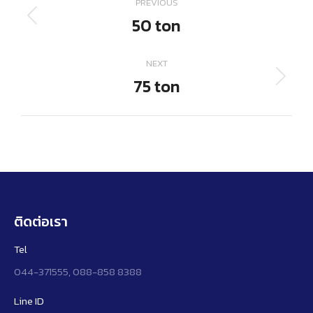
PREVIOUS
navigation
50 ton
Previous
project:
NEXT
75 ton
Next
project:
ติดต่อเรา
Tel
044-371555, 088-858 8388
Line ID