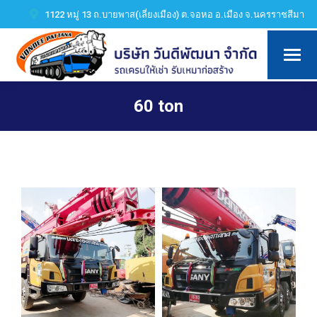
1122 หมู่ 13 ถ.บายพาส(เลี่ยงเมือง) ต.จอหอ อ.เมือง จ.นครราชสีมา
60 ton
You are here: