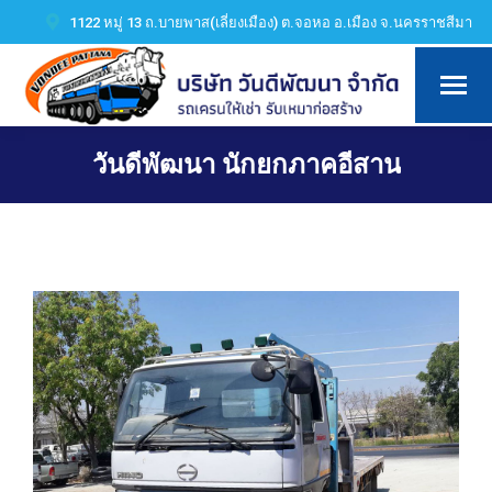
1122 หมู่ 13 ถ.บายพาส(เลี่ยงเมือง) ต.จอหอ อ.เมือง จ.นครราชสีมา
วันดีพัฒนา นักยกภาคอีสาน
You are here: