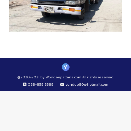
@2020-2021 by Wondeepattana.com All rights reserved.
088-858 8388
vondee80@hotmail.com