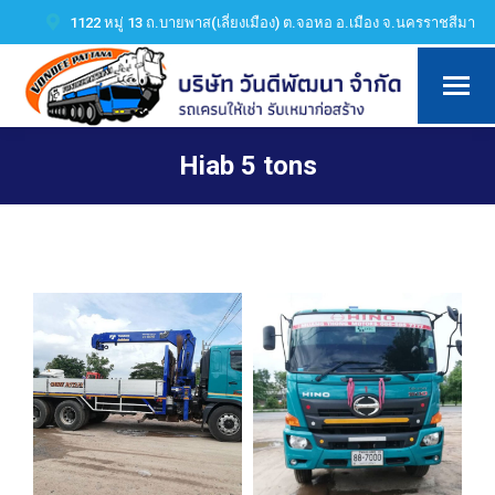
1122 หมู่ 13 ถ.บายพาส(เลี่ยงเมือง) ต.จอหอ อ.เมือง จ.นครราชสีมา
Hiab 5 tons
You are here: