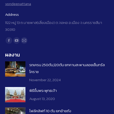
vondeepattana
Address
1122 หมู่ 13 ถ.บายพาส(เลี่ยงเมือง) ต.จอหอ อ.เมือง จ.นครราชสีมา
30310
Find us on:
Facebook
YouTube
Mail
page
page
page
ผลงาน
opens
opens
opens
in
in
in
รถเครน 250ตัน,120ตัน ยกคานสะพานลอยเซ็นทรัล
new
new
new
โคราช
window
window
window
November 22, 2024
พิธีขึ้นพระพุทธเจ้า
August 13, 2020
โฟล์คลิฟท์​ 10 ​ตัน ยกย้ายถัง