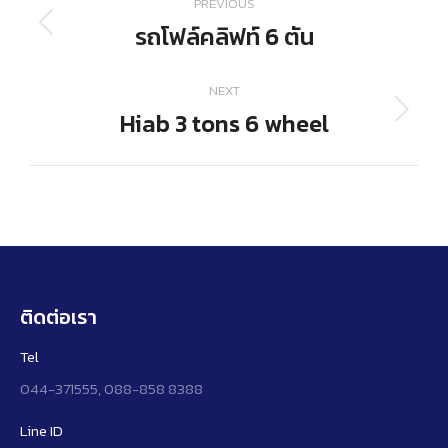
PREVIOUS
navigation
รถโฟล์คลิฟท์ 6 ตัน
Previous
project:
NEXT
Hiab 3 tons 6 wheel
Next
project:
ติดต่อเรา
Tel
044-371555, 088-858 8388
Line ID