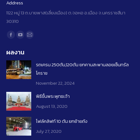
Address
1122 หมู่ 13 ถ.บายพาส(เลี่ยงเมือง) ต.จอหอ อ.เมือง จ.นครราชสีมา
30310
Find us on:
Facebook
YouTube
Mail
page
page
page
ผลงาน
opens
opens
opens
in
in
in
รถเครน 250ตัน,120ตัน ยกคานสะพานลอยเซ็นทรัล
new
new
new
โคราช
window
window
window
November 22, 2024
พิธีขึ้นพระพุทธเจ้า
August 13, 2020
โฟล์คลิฟท์​ 10 ​ตัน ยกย้ายถัง
July 27, 2020