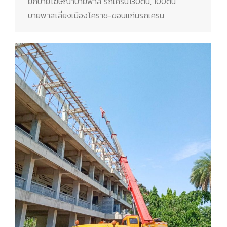
ยกป้ายโฆษณาบายพาส​ รถเครน130ตัน, 100ตัน
บายพาสเลี่ยงเมืองโคราช-ขอนแก่นรถเครน