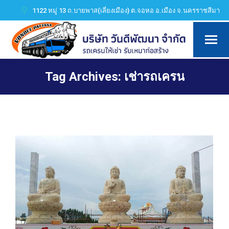
1122 หมู่ 13 ถ.บายพาส(เลี่ยงเมือง) ต.จอหอ อ.เมือง จ.นครราชสีมา
Tag Archives:
เช่ารถเครน
You are here: