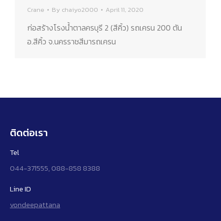
Crane
By
chaiyo2000
April 11, 2020
ก่อสร้างโรงน้ำตาลครบุรี 2 (สีคิ้ว) รถเครน 200 ตัน
อ.สีคิ้ว จ.นครราชสีมารถเครน
ติดต่อเรา
Tel
044-371555, 088-858 8388
Line ID
vondeepattana