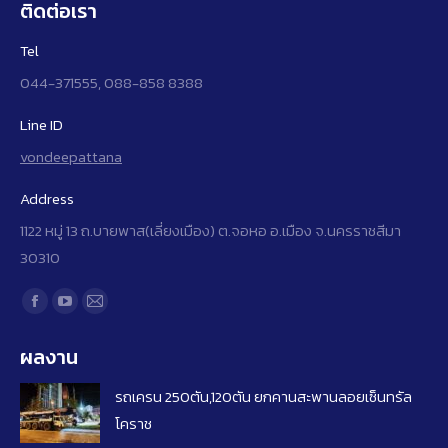
ติดต่อเรา
Tel
044-371555, 088-858 8388
Line ID
vondeepattana
Address
1122 หมู่ 13 ถ.บายพาส(เลี่ยงเมือง) ต.จอหอ อ.เมือง จ.นครราชสีมา
30310
Find us on:
Facebook
YouTube
Mail
page
page
page
ผลงาน
opens
opens
opens
in
in
in
รถเครน 250ตัน,120ตัน ยกคานสะพานลอยเซ็นทรัล
new
new
new
โคราช
window
window
window